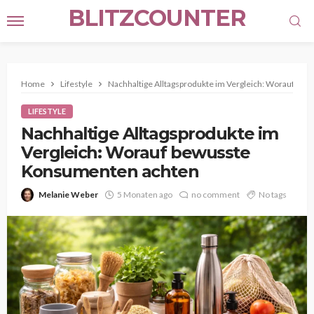
BLITZCOUNTER
Home
Lifestyle
Nachhaltige Alltagsprodukte im Vergleich: Worauf b
LIFESTYLE
Nachhaltige Alltagsprodukte im
Vergleich: Worauf bewusste
Konsumenten achten
Melanie Weber
5 Monaten ago
no comment
No tags