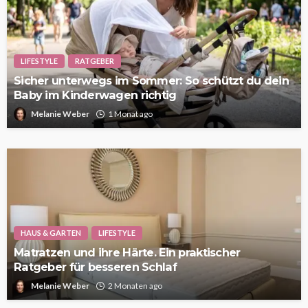
LIFESTYLE
RATGEBER
Sicher unterwegs im Sommer: So schützt du dein
Baby im Kinderwagen richtig
Melanie Weber
1 Monat ago
HAUS & GARTEN
LIFESTYLE
Matratzen und ihre Härte. Ein praktischer
Ratgeber für besseren Schlaf
Melanie Weber
2 Monaten ago