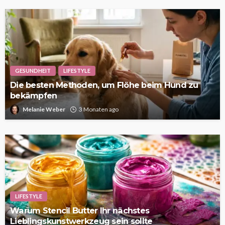
GESUNDHEIT
LIFESTYLE
Die besten Methoden, um Flöhe beim Hund zu
bekämpfen
Melanie Weber
3 Monaten ago
LIFESTYLE
Warum Stencil Butter Ihr nächstes
Lieblingskunstwerkzeug sein sollte