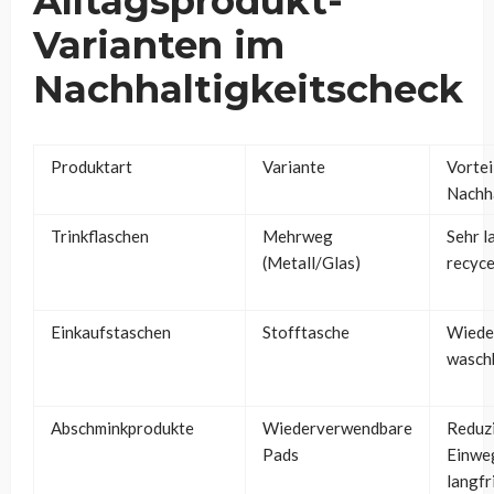
Alltagsprodukt-
Varianten im
Nachhaltigkeitscheck
Produktart
Variante
Vortei
Nachha
Trinkflaschen
Mehrweg
Sehr l
(Metall/Glas)
recyce
Einkaufstaschen
Stofftasche
Wiede
wasch
Abschminkprodukte
Wiederverwendbare
Reduz
Pads
Einwe
langfr