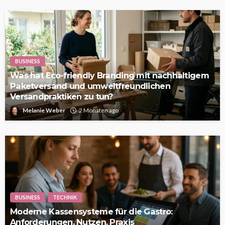
BUSINESS
Was hat Eco-friendly Branding mit nachhaltigem
Paketversand und umweltfreundlichen
Versandpraktiken zu tun?
Melanie Weber
2 Monaten ago
BUSINESS
TECHNIK
Moderne Kassensysteme für die Gastro:
Anforderungen, Nutzen, Praxis