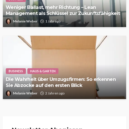
Weniger Ballast, mehr Richtung – Lean
Management als Schlüssel zur Zukunftsfähigkeit
Melanie Weber
1 Jahr ago
BUSINESS
HAUS & GARTEN
Die Wahrheit über Umzugsfirmen: So erkennen
Sie Abzocke auf den ersten Blick
Melanie Weber
2 Jahren ago