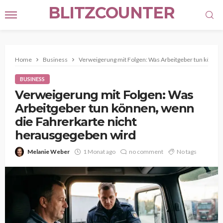
BLITZCOUNTER
Home
Business
Verweigerung mit Folgen: Was Arbeitgeber tun können
BUSINESS
Verweigerung mit Folgen: Was
Arbeitgeber tun können, wenn
die Fahrerkarte nicht
herausgegeben wird
Melanie Weber
1 Monat ago
no comment
No tags