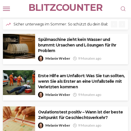
BLITZCOUNTER
Sicher unterwegs im Sommer: So schützt du dein Baby im Kinderw
Spülmaschine zieht kein Wasser und
brummt: Ursachen und Lösungen für Ihr
Problem
Melanie Weber
9 Monaten ago
Erste Hilfe am Unfallort: Was Sie tun sollten,
wenn Sie als Erster an eine Unfallstelle mit
Verletzten kommen
Melanie Weber
9 Monaten ago
Ovulationstest positiv – Wann ist der beste
Zeitpunkt für Geschlechtsverkehr?
Melanie Weber
9 Monaten ago