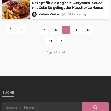
Rezept für die originale Currywurst-Sauce
mit Cola: So gelingt der Klassiker zu Hause
Melanie Weber
10 Monaten ago
1
…
9
10
11
12
13
…
24
Page 11 of 24
SUCHE