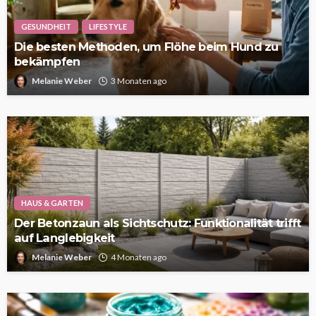
GESUNDHEIT
LIFESTYLE
Die besten Methoden, um Flöhe beim Hund zu
bekämpfen
Melanie Weber
3 Monaten ago
HAUS & GARTEN
Der Betonzaun als Sichtschutz: Funktionalität trifft
auf Langlebigkeit
Melanie Weber
4 Monaten ago