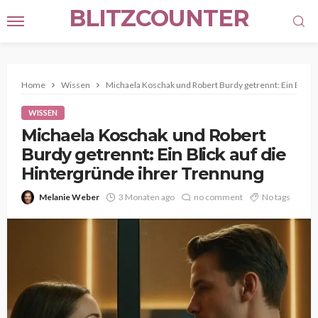
BLITZCOUNTER
Home
Wissen
Michaela Koschak und Robert Burdy getrennt: Ein Blick 
WISSEN
Michaela Koschak und Robert
Burdy getrennt: Ein Blick auf die
Hintergründe ihrer Trennung
Melanie Weber
3 Monaten ago
no comment
No tags