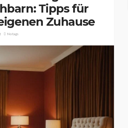
barn: Tipps für
eigenen Zuhause
t
No tags
LIFESTYLE
Spiegel:
Wie schnell Kinder groß