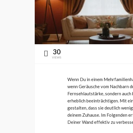
Selbstbewusstsei
Körperbild in der
Melanie Weber
1 Monat ag
30
VIEWS
Wenn Du in einem Mehrfamilienha
wenn Geräusche vom Nachbarn dur
Fernsehlautstärke, sondern auch
erheblich beeinträchtigen. Mit 
gestalten, dass sie deutlich weni
deinem Zuhause. Im Folgenden erf
Deiner Wand effektiv zu verbesse