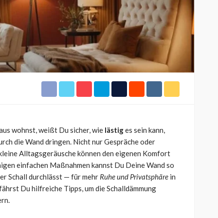
n und
werden: kleine Rituale, die
 Jugend
Erinnerungen schaffen
o
28
Melanie Weber
4 Wochen ago
25
us wohnst, weißt Du sicher, wie
lästig
es sein kann,
ch die Wand dringen. Nicht nur Gespräche oder
 kleine Alltagsgeräusche können den eigenen Komfort
einigen einfachen Maßnahmen kannst Du Deine Wand so
ger Schall durchlässt — für mehr
Ruhe und Privatsphäre
in
ährst Du hilfreiche Tipps, um die Schalldämmung
rn.