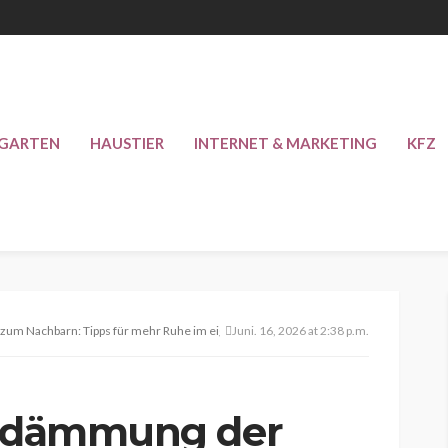
 GARTEN
HAUSTIER
INTERNET & MARKETING
KFZ
zum Nachbarn: Tipps für mehr Ruhe im eigenen Zuhause
Juni. 16, 2026 at 2:38 p.m.
alldämmung der