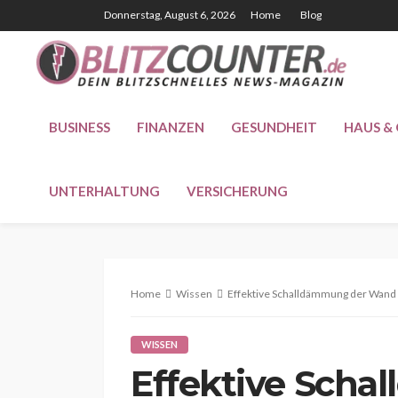
Donnerstag, August 6, 2026
Home
Blog
BUSINESS
FINANZEN
GESUNDHEIT
HAUS &
UNTERHALTUNG
VERSICHERUNG
Home
Wissen
Effektive Schalldämmung der Wand 
WISSEN
Effektive Sch