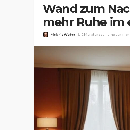
Wand zum Nach
mehr Ruhe im 
Melanie Weber
2 Monaten ago
no commen
WISSEN
Mädchen vor dem 