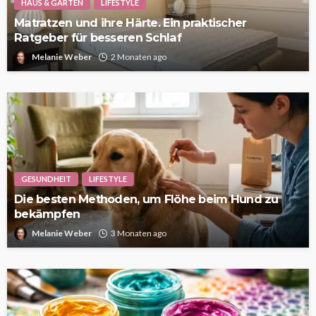
HAUS & GARTEN
LIFESTYLE
Matratzen und ihre Härte. Ein praktischer
Ratgeber für besseren Schlaf
Melanie Weber
2 Monaten ago
GESUNDHEIT
LIFESTYLE
Die besten Methoden, um Flöhe beim Hund zu
bekämpfen
Melanie Weber
3 Monaten ago