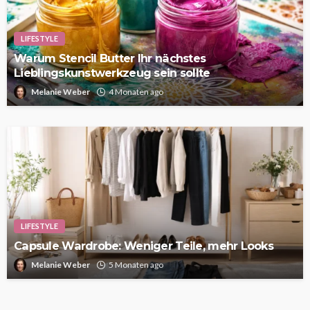
LIFESTYLE
Warum Stencil Butter Ihr nächstes
Lieblingskunstwerkzeug sein sollte
Melanie Weber
4 Monaten ago
LIFESTYLE
Capsule Wardrobe: Weniger Teile, mehr Looks
Melanie Weber
5 Monaten ago