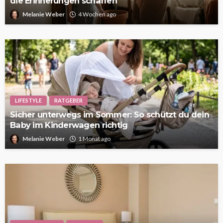
die Erinnerungen schaffen
Melanie Weber
4 Wochen ago
LIFESTYLE
RATGEBER
Sicher unterwegs im Sommer: So schützt du dein
Baby im Kinderwagen richtig
Melanie Weber
1 Monat ago