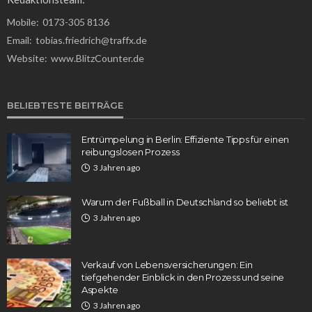
Mobile:
0173-305 8136
Email:
tobias.friedrich@traffx.de
Website:
www.BlitzCounter.de
BELIEBTESTE BEITRÄGE
Entrümpelung in Berlin: Effiziente Tipps für einen
reibungslosen Prozess
3 Jahren ago
Warum der Fußball in Deutschland so beliebt ist
3 Jahren ago
Verkauf von Lebensversicherungen: Ein
tiefgehender Einblick in den Prozess und seine
Aspekte
3 Jahren ago