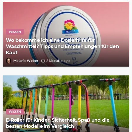
WISSEN
Wo bekomme ich eine Dosierhilfe für
Waschmittel? Tipps und Empfehlungen für den
Kauf
Melanie Weber
2 Monaten ago
WISSEN
E-Roller für Kinder: Sicherheit, Spaß und die
besten Modelle im Vergleich