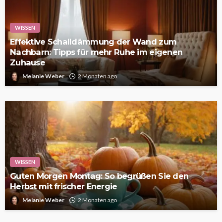
WISSEN
Effektive Schalldämmung der Wand zum
Nachbarn: Tipps für mehr Ruhe im eigenen
Zuhause
Melanie Weber
2 Monaten ago
WISSEN
Guten Morgen Montag: So begrüßen Sie den
Herbst mit frischer Energie
Melanie Weber
2 Monaten ago